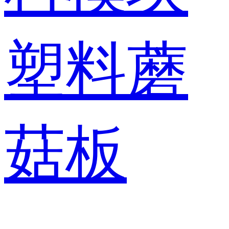
塑料蘑
菇板