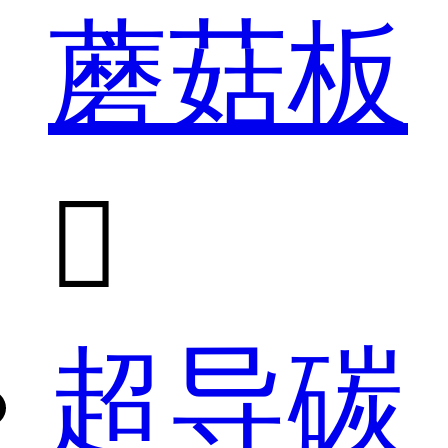
蘑菇板

超导碳