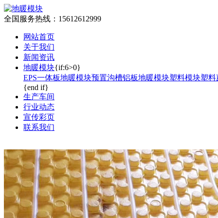
全国服务热线：
15612612999
网站首页
关于我们
新闻资讯
地暖模块
{if:6>0}
EPS一体板地暖模块
预置沟槽铝板地暖模块
塑料模块塑料
{end if}
生产车间
行业动态
宣传彩页
联系我们