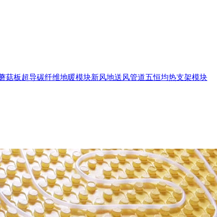
蘑菇板
超导碳纤维地暖模块
新风地送风管道
五恒均热支架模块