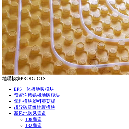
地暖模块
PRODUCTS
EPS一体板地暖模块
预置沟槽铝板地暖模块
塑料模块塑料蘑菇板
超导碳纤维地暖模块
新风地送风管道
108扁管
132扁管