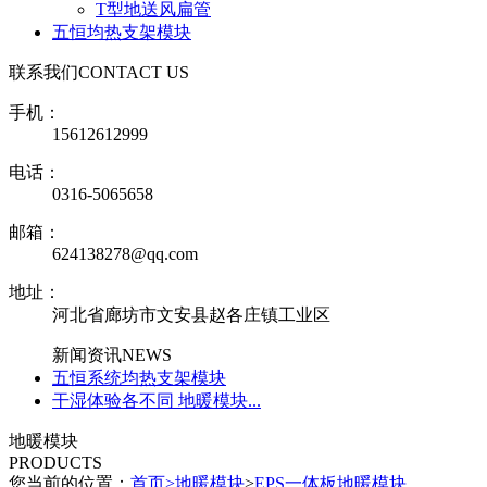
T型地送风扁管
五恒均热支架模块
联系我们
CONTACT US
手机：
15612612999
电话：
0316-5065658
邮箱：
624138278@qq.com
地址：
河北省廊坊市文安县赵各庄镇工业区
新闻资讯
NEWS
五恒系统均热支架模块
干湿体验各不同 地暖模块...
地暖模块
PRODUCTS
您当前的位置：
首页
>
地暖模块
>
EPS一体板地暖模块